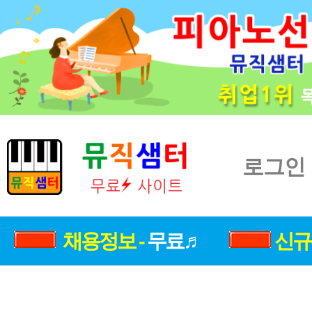
로그인
채용정보 -
무료♬
신규