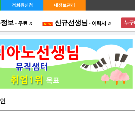
정회원신청
내정보관리
용정보
신규선생님
누구
- 무료 ♬
- 이력서 ♬
메뉴 
인