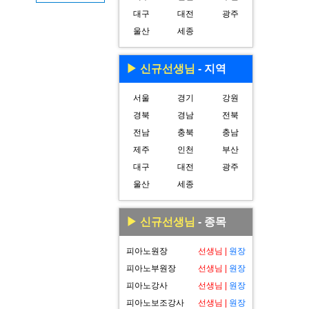
대구
대전
광주
울산
세종
▶ 신규선생님
- 지역
서울
경기
강원
경북
경남
전북
전남
충북
충남
제주
인천
부산
대구
대전
광주
울산
세종
▶ 신규선생님
- 종목
피아노원장
선생님
|
원장
피아노부원장
선생님
|
원장
피아노강사
선생님
|
원장
피아노보조강사
선생님
|
원장