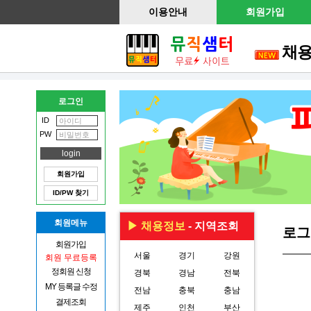
이용안내
회원가입
채
로그인
ID
PW
회원가입
ID/PW 찾기
회원메뉴
▶ 채용정보
- 지역조회
로그
회원가입
서울
경기
강원
회원 무료등록
정회원 신청
경북
경남
전북
MY 등록글 수정
전남
충북
충남
결제조회
제주
인천
부산