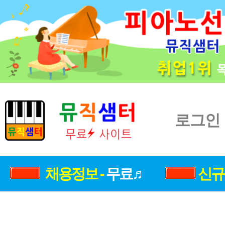
로그인
채용정보 -
무료♬
신규