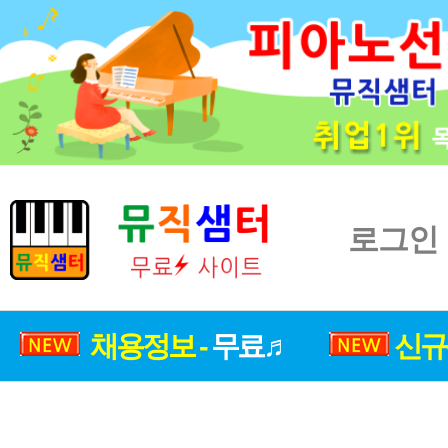
로그인
채용정보 -
무료♬
신규