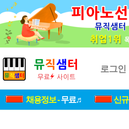
로그인
채용정보 -
무료♬
신규