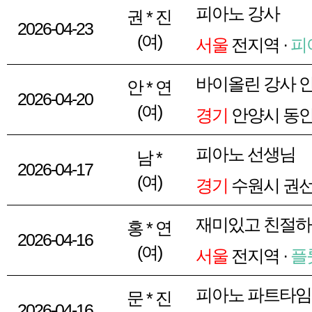
피아노 강사
권 * 진
2026-04-23
(여)
서울
전지역 ·
피
바이올린 강사 
안 * 연
2026-04-20
(여)
경기
안양시 동안
피아노 선생님
남 *
2026-04-17
(여)
경기
수원시 권선
재미있고 친절하
홍 * 연
2026-04-16
(여)
서울
전지역 ·
플
피아노 파트타임
문 * 진
2026-04-16