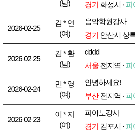
(남)
경기
화성시 ·
피
음악학원강사
김 * 연
2026-02-25
(여)
경기
안산시 상록
dddd
김 * 환
2026-02-25
(남)
서울
전지역 ·
피
안녕하세요!
민 * 영
2026-02-24
(여)
부산
전지역 ·
피
피아노강사
이 * 지
2026-02-23
(여)
경기
김포시 ·
피