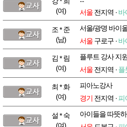
강 * 희
(여)
서울
전지역 ·
바
서울/광명 바이
조 * 준
(남)
서울
구로구 ·
바
플루트 강사 지
김 * 림
(여)
서울
전지역 ·
플
피아노강사
최 * 화
(여)
경기
전지역 ·
피
아이들을 따뜻하
설 * 숙
(여)
서울
도봉구 ·
피