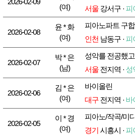
2026-02-09
(여)
서울
강서구 ·
피
피아노파트 구
윤 * 화
2026-02-08
(여)
인천
남동구 ·
피
성악를 전공했고
박 * 은
2026-02-07
(남)
서울
전지역 ·
성
바이올린
김 * 은
2026-02-06
(여)
대구
전지역 ·
바
피아노/작곡/미디
이 * 경
2026-02-05
(여)
경기
시흥시 ·
피