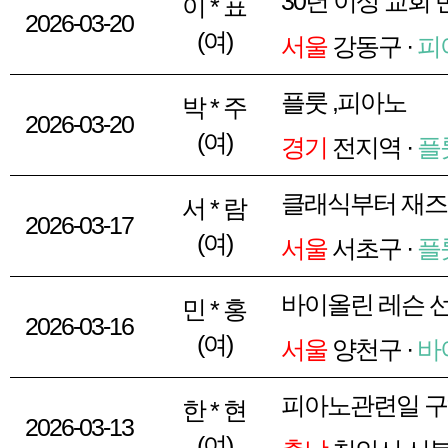
30년 이상 교회
이 * 표
2026-03-20
(여)
서울
강동구 ·
피
플룻 ,피아노
박 * 주
2026-03-20
(여)
경기
전지역 ·
플
클래식부터 재즈
서 * 람
2026-03-17
(여)
서울
서초구 ·
플
바이올린 레슨 
민 * 홍
2026-03-16
(여)
서울
양천구 ·
바
피아노관련일 
한 * 현
2026-03-13
(여)