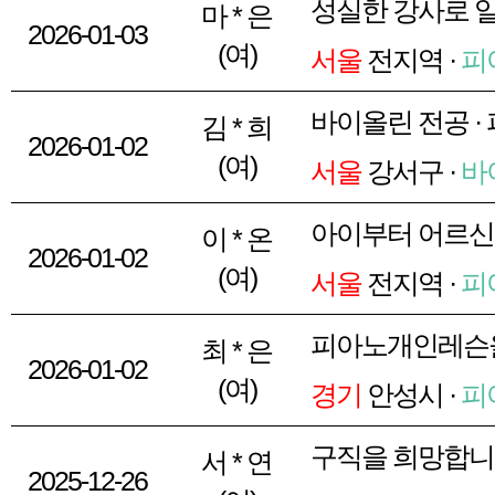
성실한 강사로 
마 * 은
2026-01-03
(여)
서울
전지역 ·
피
바이올린 전공 ·
김 * 희
2026-01-02
(여)
서울
강서구 ·
바
아이부터 어르
이 * 온
2026-01-02
(여)
서울
전지역 ·
피
피아노개인레슨
최 * 은
2026-01-02
(여)
경기
안성시 ·
피
구직을 희망합
서 * 연
2025-12-26