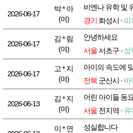
비엔나 유학 및
박 * 아
2026-06-17
(여)
경기
화성시 ·
피
안녕하세요
김 * 림
2026-06-17
(여)
서울
서초구 ·
성
아이의 속도에 
고 * 지
2026-06-17
(여)
전북
군산시 ·
바
어린 아이들 동
김 * 지
2026-06-13
(여)
서울
전지역 ·
유
성실합니다
이 * 연