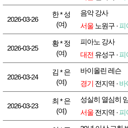
음악 강사
한 * 성
2026-03-26
(여)
서울
노원구 ·
피
피아노 강사
황 * 정
2026-03-25
(여)
대전
유성구 ·
피
바이올린 레슨
김 * 은
2026-03-24
(여)
경기
전지역 ·
바
성실히 열심히 
최 * 은
2026-03-23
(여)
서울
전지역 ·
피