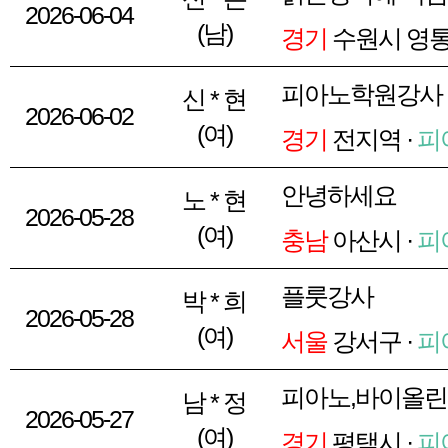
2026-06-04
(남)
경기
수원시 영통
피아노학원강사 
신 * 현
2026-06-02
(여)
경기
전지역 ·
피
안녕하세요
노 * 현
2026-05-28
(여)
충남
아산시 ·
피
플룻강사
박 * 희
2026-05-28
(여)
서울
강서구 ·
피
피아노,바이올린
남 * 정
2026-05-27
(여)
경기
평택시 ·
피