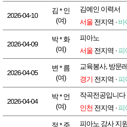
김예인 이력서
김 * 인
2026-04-10
(여)
서울
전지역 ·
바
피아노
박 * 화
2026-04-09
(여)
서울
전지역 ·
피
교육봉사, 방문
변 * 름
2026-04-05
(여)
경기
전지역 ·
피
작곡전공입니다
박 * 언
2026-04-04
(여)
인천
전지역 ·
피
피아노 강사 지
정 * 주