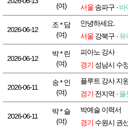
2026-06-13
(여)
서울
송파구 ·
바
안녕하세요.
조 * 담
2026-06-12
(여)
서울
강북구 ·
유
피아노 강사
박 * 린
2026-06-12
(여)
경기
성남시 수정
플루트 강사 지
송 * 인
2026-06-11
(여)
경기
전지역 ·
플
박예슬 이력서
박 * 슬
2026-06-11
(여)
경기
수원시 권선