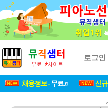
로그인
채용정보 -
무료♬
신규