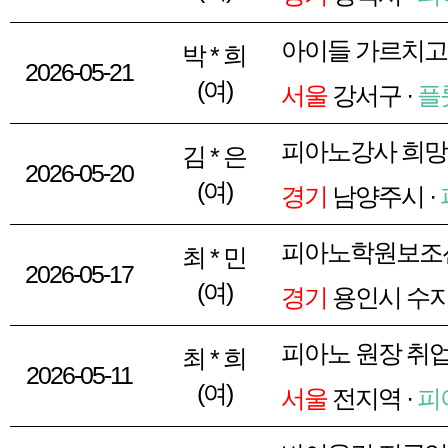
아이들 가르치고
박 * 희
2026-05-21
(여)
서울
강서구 ·
플
피아노강사 희망
김 * 은
2026-05-20
(여)
경기
남양주시 ·
피아노학원보조
최 * 민
2026-05-17
(여)
경기
용인시 수지
피아노 원장 취
최 * 희
2026-05-11
(여)
서울
전지역 ·
피