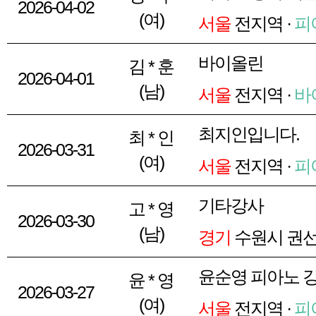
2026-04-02
(여)
서울
전지역 ·
피
바이올린
김 * 훈
2026-04-01
(남)
서울
전지역 ·
바
최지인입니다.
최 * 인
2026-03-31
(여)
서울
전지역 ·
피
기타강사
고 * 영
2026-03-30
(남)
경기
수원시 권선
윤순영 피아노 
윤 * 영
2026-03-27
(여)
서울
전지역 ·
피