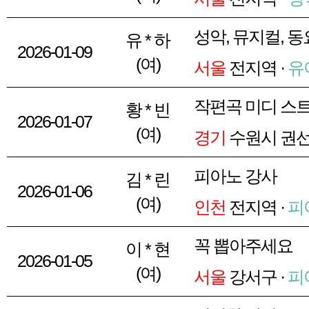
성악, 뮤지컬, 
유 * 하
2026-01-09
(여)
서울
전지역 ·
유
작편곡 미디 스
황 * 빈
2026-01-07
(여)
경기
수원시 권선
피아노 강사
김 * 린
2026-01-06
(여)
인천
전지역 ·
피
꼭 뽑아주세요
이 * 현
2026-01-05
(여)
서울
강서구 ·
피