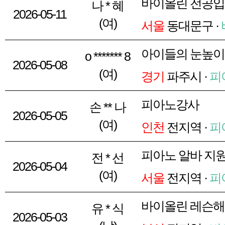
바이올린 전공입
나 * 혜
2026-05-11
(여)
서울
동대문구 ·
아이들의 눈높이
o ******* 8
2026-05-08
(여)
경기
파주시 ·
피
피아노강사
손 ** 나
2026-05-05
(여)
인천
전지역 ·
피
피아노 알바 지
전 * 선
2026-05-04
(여)
서울
전지역 ·
피
바이올린 레슨해
유 * 식
2026-05-03