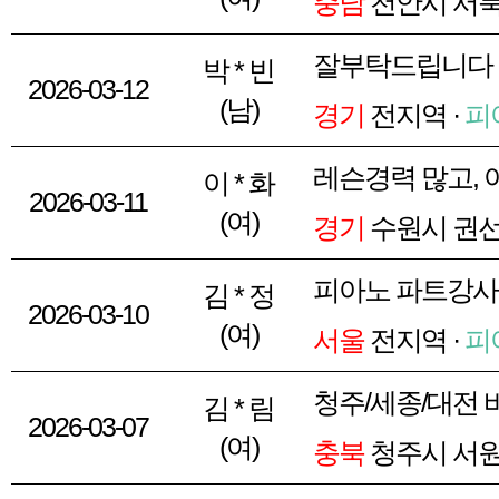
충남
천안시 서북
잘부탁드립니다
박 * 빈
2026-03-12
(남)
경기
전지역 ·
피
레슨경력 많고,
이 * 화
2026-03-11
(여)
경기
수원시 권선
피아노 파트강사
김 * 정
2026-03-10
(여)
서울
전지역 ·
피
청주/세종/대전 
김 * 림
2026-03-07
(여)
충북
청주시 서원