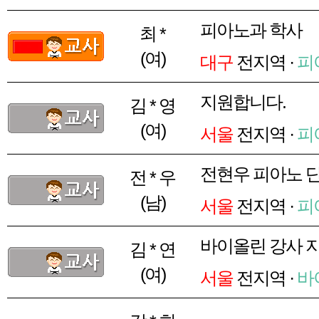
피아노과 학사
최 *
(여)
대구
전지역 ·
피
지원합니다.
김 * 영
(여)
서울
전지역 ·
피
전현우 피아노 
전 * 우
(남)
서울
전지역 ·
피
바이올린 강사 
김 * 연
(여)
서울
전지역 ·
바
...