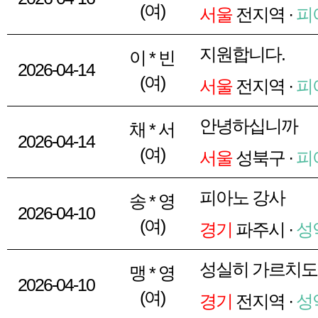
(여)
서울
전지역 ·
피
지원합니다.
이 * 빈
2026-04-14
(여)
서울
전지역 ·
피
안녕하십니까
채 * 서
2026-04-14
(여)
서울
성북구 ·
피
피아노 강사
송 * 영
2026-04-10
(여)
경기
파주시 ·
성
성실히 가르치도
맹 * 영
2026-04-10
(여)
경기
전지역 ·
성