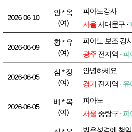
피아노강사
안 * 옥
2026-06-10
(여)
서울
서대문구 ·
피아노 보조 강
황 * 유
2026-06-09
(여)
광주
전지역 ·
피
안녕하세요
심 * 정
2026-06-05
(여)
경기
전지역 ·
유
피아노
배 * 목
2026-06-05
(여)
서울
중랑구 ·
피
밝은성격에 책임
신 * 은