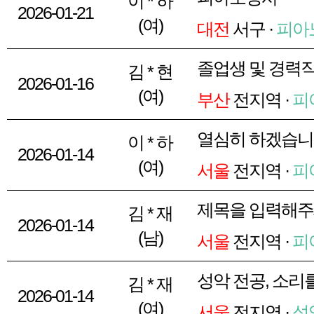
이 * 하
2026-01-21
(여)
대전
서구 ·
피아
졸업생 및 경력
김 * 현
2026-01-16
(여)
부산
전지역 ·
피
열심히 하겠습
이 * 하
2026-01-14
(여)
서울
전지역 ·
피
제목을 입력해
김 * 재
2026-01-14
(남)
서울
전지역 ·
피
성악 전공, 소리
김 * 재
2026-01-14
(여)
서울
전지역 ·
성