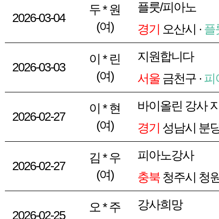
플룻/피아노
두 * 원
2026-03-04
(여)
경기
오산시 ·
플
지원합니다
이 * 린
2026-03-03
(여)
서울
금천구 ·
피
바이올린 강사 
이 * 현
2026-02-27
(여)
경기
성남시 분당
피아노강사
김 * 우
2026-02-27
(여)
충북
청주시 청원
강사희망
오 * 주
2026-02-25