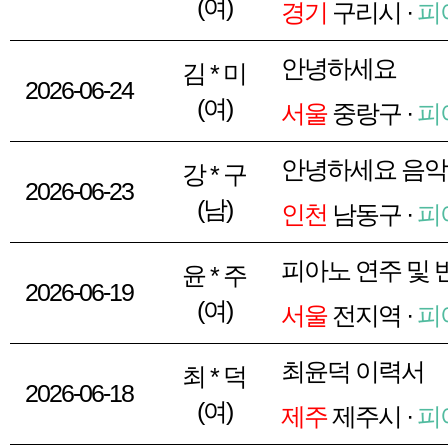
(여)
경기
구리시 ·
피
안녕하세요
김 * 미
2026-06-24
(여)
서울
중랑구 ·
피
안녕하세요 음
강 * 구
2026-06-23
(남)
인천
남동구 ·
피
피아노 연주 및 
윤 * 주
2026-06-19
(여)
서울
전지역 ·
피
최윤덕 이력서
최 * 덕
2026-06-18
(여)
제주
제주시 ·
피