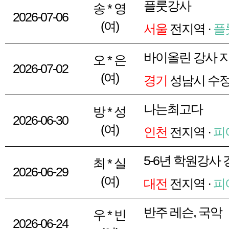
플룻강사
송 * 영
2026-07-06
(여)
서울
전지역 ·
플
바이올린 강사 
오 * 은
2026-07-02
(여)
경기
성남시 수정
나는최고다
방 * 성
2026-06-30
(여)
인천
전지역 ·
피
5-6년 학원강사
최 * 실
2026-06-29
(여)
대전
전지역 ·
피
반주 레슨, 국악
우 * 빈
2026-06-24