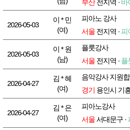
(남)
부산
전지역 ·
바
피아노 강사
이 * 민
2026-05-03
(여)
서울
전지역 ·
피
플룻강사
이 * 원
2026-05-03
(남)
서울
전지역 ·
플
음악강사 지원
김 * 혜
2026-04-27
(여)
경기
용인시 기흥
피아노강사
김 * 은
2026-04-27
(여)
서울
서대문구 ·