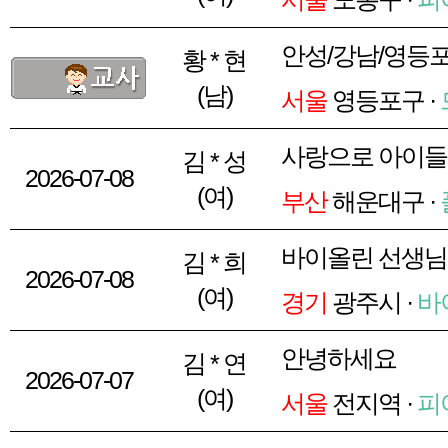
안성/강남/영등
황 * 현
(남)
서울
영등포구 ·
사랑으로 아이들
김 * 성
2026-07-08
(여)
부산
해운대구 ·
바이올린 선생님 
김 * 희
2026-07-08
(여)
경기
광주시 ·
바
안녕하세요
김 * 연
2026-07-07
(여)
서울
전지역 ·
피