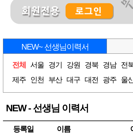
NEW~ 선생님이력서
전체
서울
경기
강원
경북
경남
전
제주
인천
부산
대구
대전
광주
울
NEW - 선생님 이력서
등록일
이름