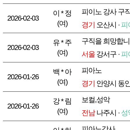
피이노 강사 구
이 * 정
2026-02-03
(여)
경기
오산시 ·
피
구직을 희망합니
유 * 주
2026-02-03
(여)
서울
강서구 ·
피
피아노
백 * 아
2026-01-26
(여)
경기
안양시 동안
보컬,성악
강 * 림
2026-01-26
(여)
전남
나주시 ·
성
피아노강사