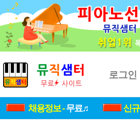
로그인
채용정보 -
무료♬
신규