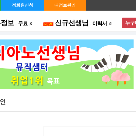
정회원신청
내정보관리
용정보
신규선생님
누구
- 무료 ♬
- 이력서 ♬
메뉴 
인