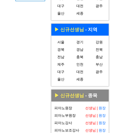
대구
대전
광주
울산
세종
▶ 신규선생님
- 지역
서울
경기
강원
경북
경남
전북
전남
충북
충남
제주
인천
부산
대구
대전
광주
울산
세종
▶ 신규선생님
- 종목
피아노원장
선생님
|
원장
피아노부원장
선생님
|
원장
피아노강사
선생님
|
원장
피아노보조강사
선생님
|
원장