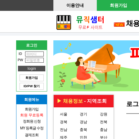
이용안내
회원가입
채
로그인
ID
PW
회원가입
ID/PW 찾기
회원메뉴
▶ 채용정보
- 지역조회
로그
회원가입
서울
경기
강원
회원 무료등록
정회원 신청
경북
경남
전북
MY 등록글 수정
전남
충북
충남
결제조회
제주
인천
부산