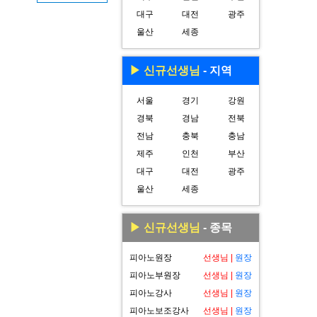
대구
대전
광주
울산
세종
▶ 신규선생님
- 지역
서울
경기
강원
경북
경남
전북
전남
충북
충남
제주
인천
부산
대구
대전
광주
울산
세종
▶ 신규선생님
- 종목
피아노원장
선생님
|
원장
피아노부원장
선생님
|
원장
피아노강사
선생님
|
원장
피아노보조강사
선생님
|
원장