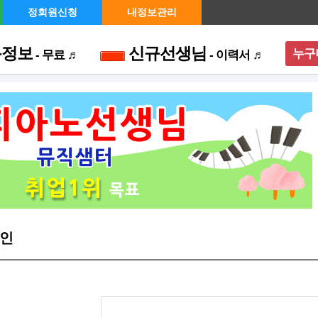
정회원신청
내정보관리
용정보
신규선생님
누구
- 무료 ♬
- 이력서 ♬
메뉴 
인