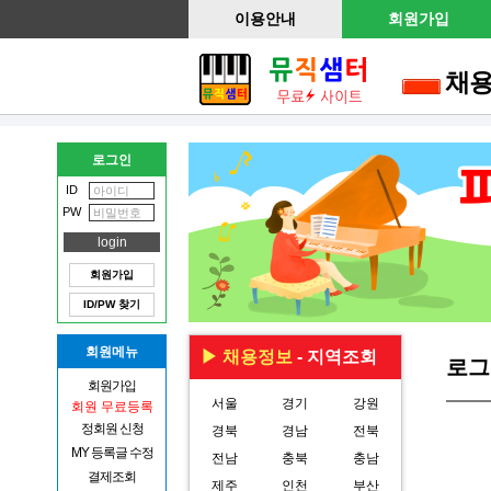
이용안내
회원가입
채
로그인
ID
PW
회원가입
ID/PW 찾기
회원메뉴
▶ 채용정보
- 지역조회
로그
회원가입
서울
경기
강원
회원 무료등록
정회원 신청
경북
경남
전북
MY 등록글 수정
전남
충북
충남
결제조회
제주
인천
부산