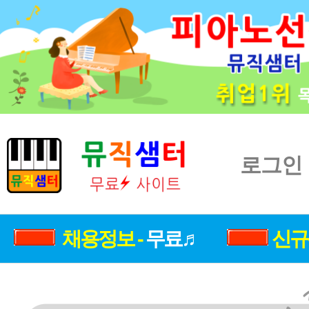
로그인
채용정보 -
무료♬
신규