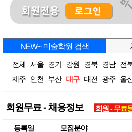
NEW~ 미술학원 검색
전체
서울
경기
강원
경북
경남
전
제주
인천
부산
대구
대전
광주
울
회원무료 - 채용정보
회원 -
무료
등록일
모집분야