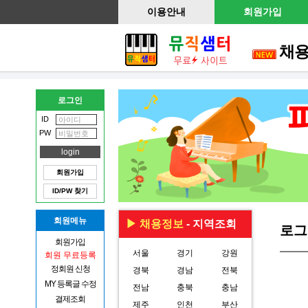
이용안내
회원가입
채
로그인
ID
PW
회원가입
ID/PW 찾기
회원메뉴
▶ 채용정보
- 지역조회
로그
회원가입
서울
경기
강원
회원 무료등록
정회원 신청
경북
경남
전북
MY 등록글 수정
전남
충북
충남
결제조회
제주
인천
부산