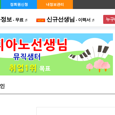
정회원신청
내정보관리
용정보
신규선생님
누구
- 무료 ♬
- 이력서 ♬
메뉴 
인