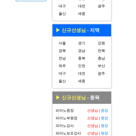
대구
대전
광주
울산
세종
▶ 신규선생님
- 지역
서울
경기
강원
경북
경남
전북
전남
충북
충남
제주
인천
부산
대구
대전
광주
울산
세종
▶ 신규선생님
- 종목
피아노원장
선생님
|
원장
피아노부원장
선생님
|
원장
피아노강사
선생님
|
원장
피아노보조강사
선생님
|
원장