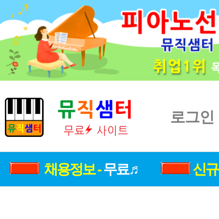
로그인
채용정보 -
무료♬
신규